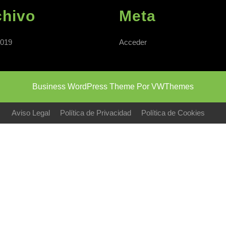
chivo
Meta
019
Acceder
Business WordPress Theme
Por VWThemes
Desplazar
hacia
Aviso Legal
Política de Privacidad
Política de Cookies
arriba